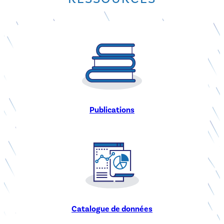
Vous cherchez un article scientifique, un rapport de
recherche, une communication orale ?
Accédez à l’ensemble des productions scientifiques de
l’OTHU.
Publications
Vous cherchez le type de données produites par
Accédez à
l’observatoire et leurs cartes d’identité ?
l’ensemble des fiches de métadonnées de l’Othu, catalogue
hébergé et construit avec l’aide de la Métropole de Lyon.
Créé en 2013.
Catalogue de données