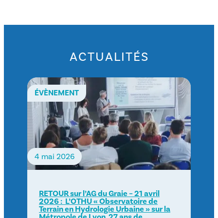
ACTUALITÉS
ÉVÈNEMENT
4 mai 2026
RETOUR sur l’AG du Graie – 21 avril
2026 : L’OTHU « Observatoire de
Terrain en Hydrologie Urbaine » sur la
Métropole de Lyon, 27 ans de